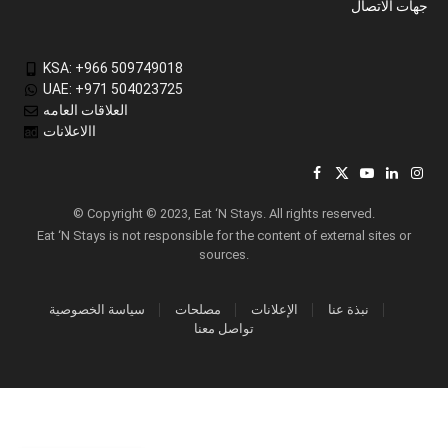
جهات الاتصال
KSA: +966 509749018
UAE: +971 504023725
العلاقات العامه
االاعلانات
Facebook
X
YouTube
LinkedIn
Inst
(Twitter)
© Copyright © 2023, Eat ‘N Stays. All rights reserved.
Eat ‘N Stays is not responsible for the content of external sites or
sources.
نبذة عنا
الإعلانات
مصلحات
سياسة الخصوصية
تواصل معنا