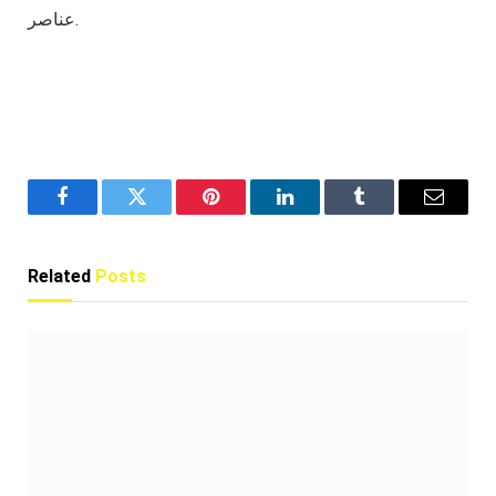
عناصر.
Facebook
Twitter
Pinterest
LinkedIn
Tumblr
Email
Related
Posts