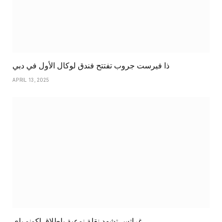
ذا فيرست جروب تفتتح فندق لوكال الأول في دبي
APRIL 13, 2025
غراتس تشهد نقلة نوعية بإطلاق إكونو باي