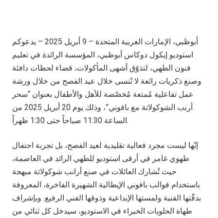
أبوظبي، الإمارات العربية المتحدة – 9 أبريل 2025 – يدعوكم
استوديو إيكول دوكاس أبوظبي، المؤسسة الرائدة في تعليم
فنون الطهي، لتذوّق أشهى المأكولات، قضاء لحظات دافئة
وصنع ذكريات رائعة لا تُنسى خلال عيد الفصح من خلال ورشة
عمل تفاعلية مُمتعة مُخصّصة للأهل والأطفال بعنوان “سحر
أرنب الشوكولاتة مع بافوني”، وذلك يوم 20 أبريل 2025 من
الساعة 11:30 صباحاً حتى 1:30 ظهراً.
إنّها ليست مجرد فعالية تقليدية لعيد الفصح، بل تجربة احتفال
طهوي غامر في أرقى استوديو للطهي الرائد في العاصمة،
حيث تُشارك العائلات في صنع أرانب شوكولاتة مبهجة
باستخدام قوالب بافوني الإيطالية الشهيرة الفاخرة، المعروفة
بدقّتها الفنية ولمستها الإبداعية وذوقها الفني الرفيع. وبإشراف
طهاة الحلويات الخبراء في الاستوديو، سيدخل كل ثنائي من