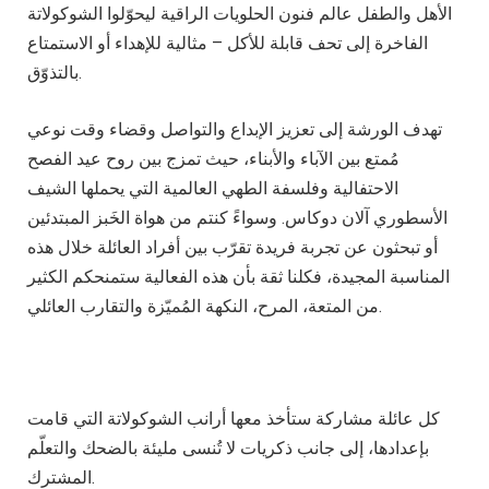
الأهل والطفل عالم فنون الحلويات الراقية ليحوّلوا الشوكولاتة
الفاخرة إلى تحف قابلة للأكل – مثالية للإهداء أو الاستمتاع
بالتذوّق.
تهدف الورشة إلى تعزيز الإبداع والتواصل وقضاء وقت نوعي
مُمتع بين الآباء والأبناء، حيث تمزج بين روح عيد الفصح
الاحتفالية وفلسفة الطهي العالمية التي يحملها الشيف
الأسطوري آلان دوكاس. وسواءً كنتم من هواة الخَبز المبتدئين
أو تبحثون عن تجربة فريدة تقرّب بين أفراد العائلة خلال هذه
المناسبة المجيدة، فكلنا ثقة بأن هذه الفعالية ستمنحكم الكثير
من المتعة، المرح، النكهة المُميّزة والتقارب العائلي.
كل عائلة مشاركة ستأخذ معها أرانب الشوكولاتة التي قامت
بإعدادها، إلى جانب ذكريات لا تُنسى مليئة بالضحك والتعلّم
المشترك.