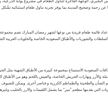
س البجيري، الوجهة الفاخرة لتناول الطعام في مشروع بوابة الدرعية، وي
عداد قائمة طعام فريدة من نوعها لشهر رمضان المبارك تضم مجموعة 
قات السعودية الاستمتاع بمجموعة كبيرة من الأطباق الشهية مثل الج
لة والأرز وبهارات الجريش الخاصة، والعيش باللحم وهو من الأطباق ال
م الضأن والطحينة والطماطم الكرزية وعناصر أخرى. ويمكن للضيوف اي