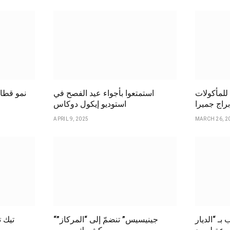
 للمأكولات
استمتعوا بأجواء عيد الفصح في
نمو قطا
براج جميرا
استوديو إيكول دوكاس
APRIL 9, 2025
MARCH 26, 2
202 يرحب بـ “الديار
“جينيسيس” تنضمّ إلى “المركاز”
تيك ت