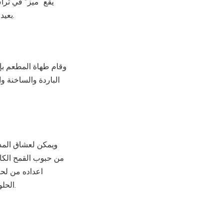
يقع “ميز” في ترا
بعيدا عن زحمة وضجيج المدينة بما يوفر تجربة تناول طعام استثنائية تشّكل وليمة لجميع الحواس.
وقام طهاة المطعم بإ
ويمكن لعشاق المذا
من حبوب القمح الكام
اعداده من لح
الحلويات التي يقدمها مطعم “ميز” بما يشمل اللقيمات والارز بالحليب وغيرها من الحلويات اللذيذة.